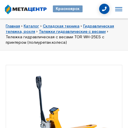
Красноярск
Главная
›
Каталог
›
Складская техника
›
Гидравлическая
тележка, рохля
›
Тележки гидравлические с весами
›
Тележка гидравлическая с весами TOR WH-25ES с
принтером (полиуретан.колеса)