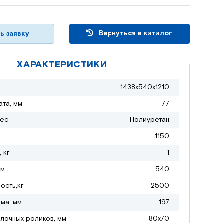
Вернуться в каталог
ь заявку
ХАРАКТЕРИСТИКИ
1438х540х1210
ата, мм
77
лес
Полиуретан
1150
 кг
1
мм
540
ость,кг
2500
ма, мм
197
лочных роликов, мм
80х70