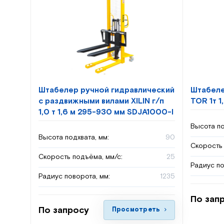
Штабелер ручной гидравлический
Штабеле
с раздвижными вилами XILIN г/п
TOR 1т 
1,0 т 1,6 м 295-930 мм SDJA1000-I
Высота по
Высота подхвата, мм:
90
Скорость 
Скорость подъёма, мм/с:
25
Радиус по
Радиус поворота, мм:
1235
По зап
По запросу
Просмотреть