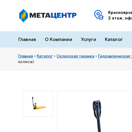
Красноярск
2 этаж, оф
Главная
О Компании
Услуги
Каталог
Главная
›
Каталог
›
Складская техника
›
Гидравлическая 
колеса)