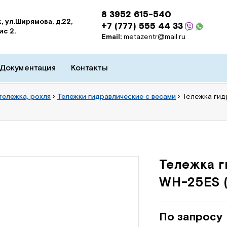
8 3952 615-540
, ул.Ширямова, д.22,
+7 (777) 555 44 33
ис 2.
Email:
metazentr@mail.ru
Документация
Контакты
тележка, рохля
›
Тележки гидравлические с весами
›
Тележка гид
Тележка г
WH-25ES (
По запросу