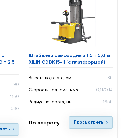
 с
Штабелер самоходный 1,5 т 5,6 м
 т 2,5
XILIN CDDK15-II (с платформой)
Высота подхвата, мм:
85
90
Скорость подъёма, мм/с:
0,11/0,14
1150
Радиус поворота, мм:
1655
580
По запросу
Просмотреть
реть