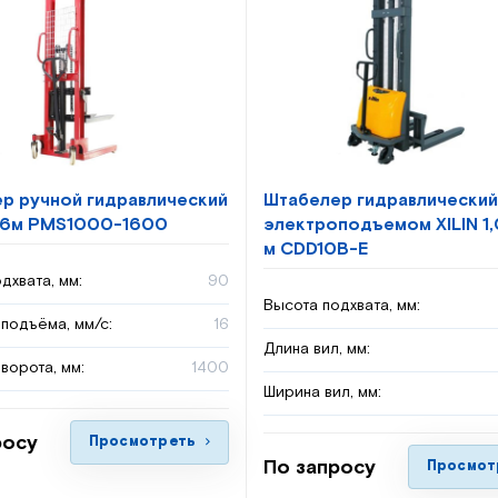
р ручной гидравлический
Штабелер гидравлический
1,6м PMS1000-1600
электроподъемом XILIN 1,0
м CDD10B-E
дхвата, мм:
90
Высота подхвата, мм:
подъёма, мм/с:
16
Длина вил, мм:
ворота, мм:
1400
Ширина вил, мм:
росу
Просмотреть
По запросу
Просмот