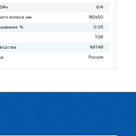
В/Ач
6/4
его колеса, мм
180х50
ешивания, %
0,05
TOR
водства
КИТАЙ
да
Россия