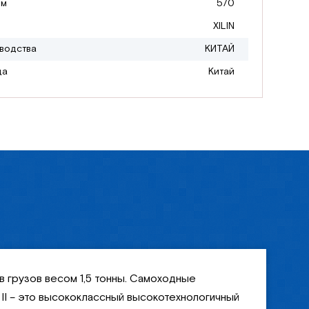
мм
570
XILIN
водства
КИТАЙ
да
Китай
в грузов весом 1,5 тонны. Самоходные
I – это высококлассный высокотехнологичный