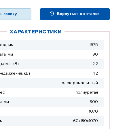
Вернуться в каталог
ь заявку
ХАРАКТЕРИСТИКИ
ота, мм
1575
ата, мм
90
дъема, кВт
2,2
редвижения, кВт
1,2
электромагнитный
лес
полиуретан
и, мм
600
1070
мм
60х180х1070