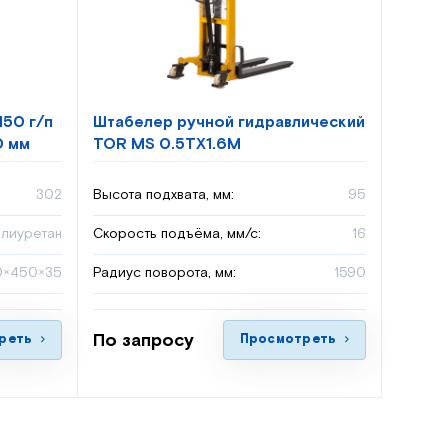
50 г/п
Штабелер ручной гидравлический
0 мм
TOR MS 0.5TX1.6M
302
Высота подхвата, мм:
95
олиуретан
Скорость подъёма, мм/с:
16
0×450×35
Радиус поворота, мм:
1590
По запросу
реть
Просмотреть