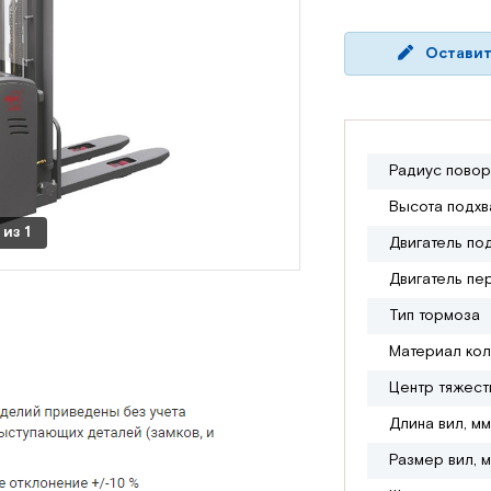
Оставит
Радиус повор
Высота подхв
из
1
Двигатель по
Двигатель пе
Тип тормоза
Материал ко
Центр тяжест
Длина вил, мм
Размер вил, 