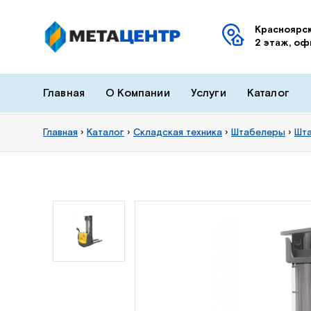
Красноярск
2 этаж, оф
Главная
О Компании
Услуги
Каталог
Главная
›
Каталог
›
Складская техника
›
Штабелеры
›
Шта