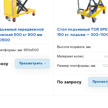
дъемный передвижной
Стол подъемный TOR SPS1
ческий 500 кг 900 мм
150 кг, подъем — 302-110
D500
Высота подхвата, мм:
латформы, мм:
950х500
Материал колес:
п
росу
Просмотреть
Размер платформы, мм:
70
По запросу
Просмот