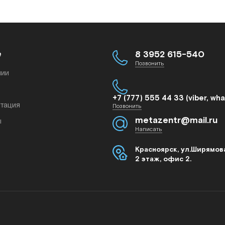
е
8 3952 615-540
Позвонить
нии
+7 (777) 555 44 33 (viber, wh
тация
Позвонить
metazentr@mail.ru
ы
Написать
Красноярск, ул.Ширямова
2 этаж, офис 2.