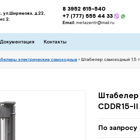
8 3952 615-540
, ул.Ширямова, д.22,
+7 (777) 555 44 33
ис 2.
Email:
metazentr@mail.ru
Документация
Контакты
белеры электрические самоходные
›
Штабелер самоходный 1,5 т
Штабелер 
CDDR15-II
По запросу