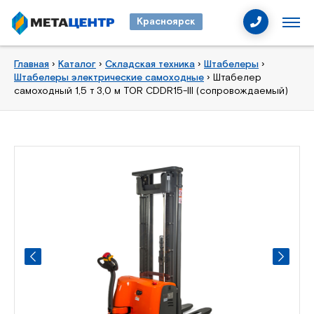
Красноярск
Главная
›
Каталог
›
Складская техника
›
Штабелеры
›
Штабелеры электрические самоходные
›
Штабелер
самоходный 1,5 т 3,0 м TOR CDDR15-III (сопровождаемый)