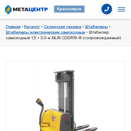
Красноярск
Главная
›
Каталог
›
Складская техника
›
Штабелеры
›
Штабелеры электрические самоходные
›
Штабелер
самоходный 1,5 т 3,0 м XILIN CDDR15-III (сопровождаемый)