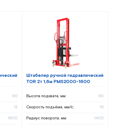
ический
Штабелер ручной гидравлический
TOR 2т 1,6м PMS2000-1600
90
Высота подхвата, мм:
90
12
Скорость подъёма, мм/с:
16
1600
Радиус поворота, мм:
1400