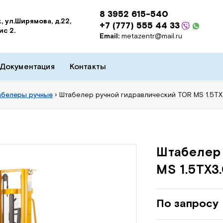
8 3952 615-540
, ул.Ширямова, д.22,
+7 (777) 555 44 33
ис 2.
Email:
metazentr@mail.ru
Документация
Контакты
абелеры ручные
›
Штабелер ручной гидравлический TOR MS 1.5T
Штабелер
MS 1.5TX3
По запросу