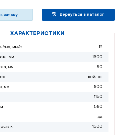
Вернуться в каталог
ь заявку
ХАРАКТЕРИСТИКИ
ъёма, мм/с
12
ота, мм
1600
ата, мм
90
лес
нейлон
и, мм
600
1150
мм
560
да
ость,кг
1500