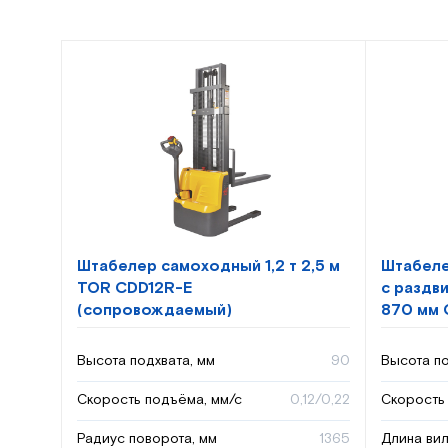
Штабелер самоходный 1,2 т 2,5 м
Штабеле
TOR CDD12R-E
с раздв
(сопровождаемый)
870 мм 
Высота подхвата, мм
90
Высота по
Скорость подъёма, мм/с
0,12/0,22
Скорость 
Радиус поворота, мм
1365
Длина вил