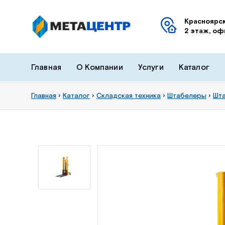
Красноярск
2 этаж, оф
Главная
О Компании
Услуги
Каталог
Главная
›
Каталог
›
Складская техника
›
Штабелеры
›
Шт