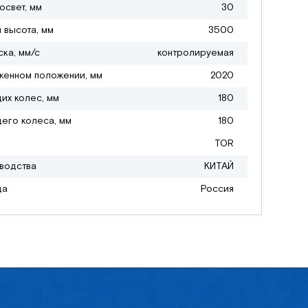
свет, мм
30
 высота, мм
3500
ска, мм/с
контролируемая
женном положении, мм
2020
их колес, мм
180
его колеса, мм
180
TOR
водства
КИТАЙ
да
Россия