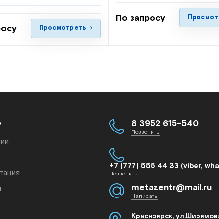
По запросу
Просмот
росу
Просмотреть
е
8 3952 615-540
Позвонить
нии
+7 (777) 555 44 33 (viber, wh
тация
Позвонить
metazentr@mail.ru
ы
Написать
Красноярск, ул.Ширямова