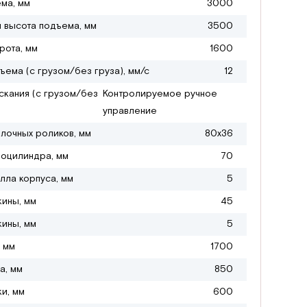
ма, мм
3000
 высота подъема, мм
3500
рота, мм
1600
ъема (с грузом/без груза), мм/с
12
скания (с грузом/без
Контролируемое ручное
управление
лочных роликов, мм
80х36
оцилиндра, мм
70
лла корпуса, мм
5
ины, мм
45
ины, мм
5
 мм
1700
а, мм
850
ки, мм
600