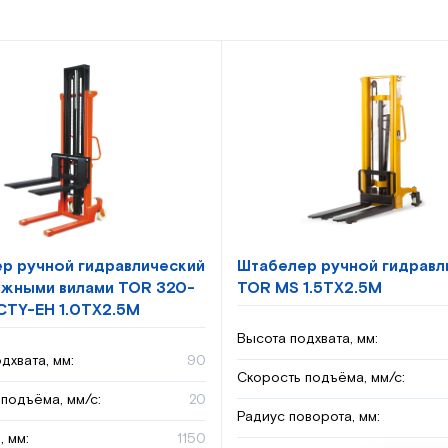
р ручной гидравлический
Штабелер ручной гидравл
ижными вилами TOR 320-
TOR MS 1.5TX2.5M
CTY-EH 1.0TX2.5M
Высота подхвата, мм:
дхвата, мм:
90
Скорость подъёма, мм/с:
подъёма, мм/с:
20
Радиус поворота, мм:
, мм:
1150