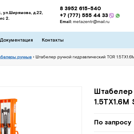
8 3952 615-540
, ул.Ширямова, д.22,
+7 (777) 555 44 33
ис 2.
Email:
metazentr@mail.ru
Документация
Контакты
абелеры ручные
›
Штабелер ручной гидравлический TOR 1.5TX1.6
Штабелер
1.5TX1.6M 
По запросу