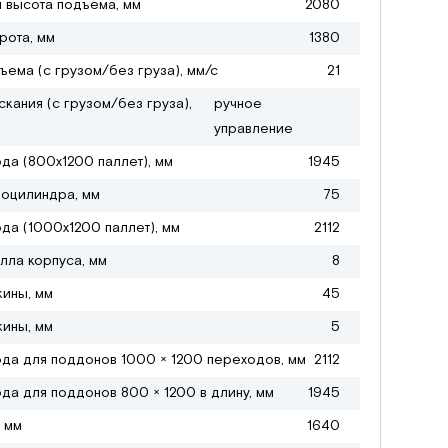
 высота подъема, мм
2080
рота, мм
1380
ъема (с грузом/без груза), мм/с
21
кания (с грузом/без груза),
ручное
управление
да (800х1200 паллет), мм
1945
оцилиндра, мм
75
да (1000х1200 паллет), мм
2112
лла корпуса, мм
8
ины, мм
45
ины, мм
5
да для поддонов 1000 × 1200 переходов, мм
2112
да для поддонов 800 × 1200 в длину, мм
1945
 мм
1640