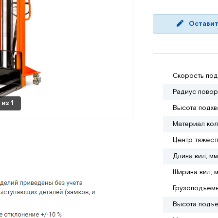
Оставит
Скорость под
Радиус повор
из
1
Высота подхв
Материал ко
Центр тяжест
Длина вил, мм
Ширина вил, 
Грузоподъемн
Высота подъе