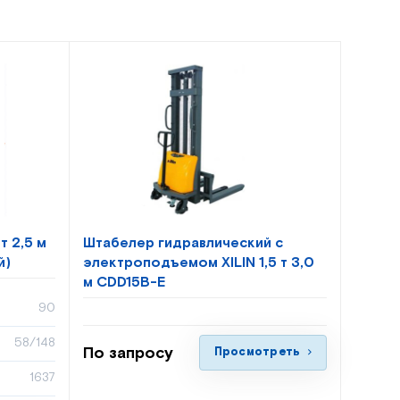
т 2,5 м
Штабелер гидравлический с
й)
электроподъемом XILIN 1,5 т 3,0
м CDD15B-E
90
58/148
По запросу
Просмотреть
1637