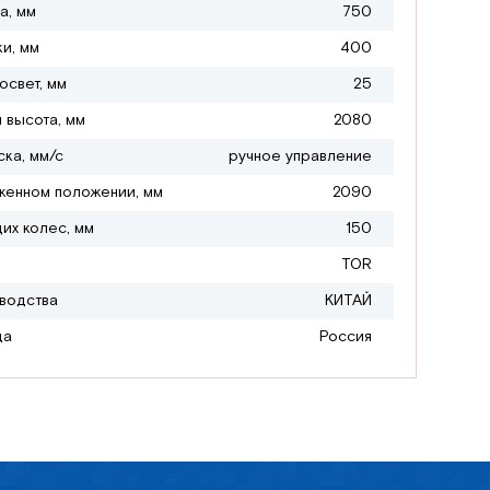
а, мм
750
ки, мм
400
свет, мм
25
 высота, мм
2080
ска, мм/с
ручное управление
женном положении, мм
2090
их колес, мм
150
TOR
водства
КИТАЙ
да
Россия