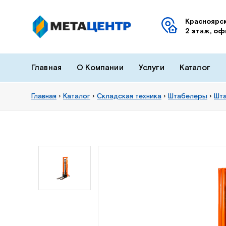
Красноярск
2 этаж, оф
Главная
О Компании
Услуги
Каталог
Главная
›
Каталог
›
Складская техника
›
Штабелеры
›
Шт