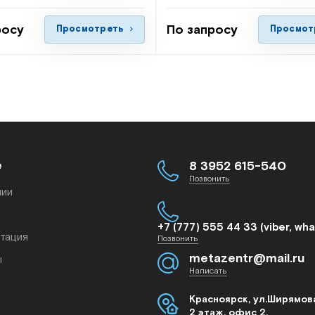
росу
По запросу
Просмотреть
Просмот
е
8 3952 615-540
Позвонить
нии
+7 (777) 555 44 33 (viber, wh
тация
Позвонить
metazentr@mail.ru
ы
Написать
Красноярск, ул.Ширямова
2 этаж, офис 2.