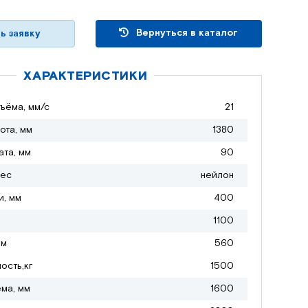
Вернуться в каталог
ь заявку
ХАРАКТЕРИСТИКИ
ъёма, мм/с
21
ота, мм
1380
ата, мм
90
лес
нейлон
и, мм
400
1100
мм
560
ость,кг
1500
ма, мм
1600