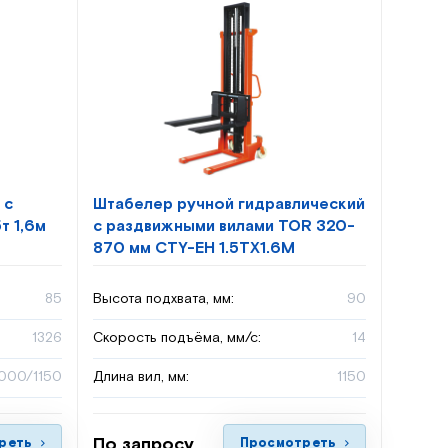
 с
Штабелер ручной гидравлический
т 1,6м
с раздвижными вилами TOR 320-
870 мм CTY-EH 1.5TX1.6M
85
Высота подхвата, мм:
90
1326
Скорость подъёма, мм/с:
14
000/1150
Длина вил, мм:
1150
По запросу
реть
Просмотреть