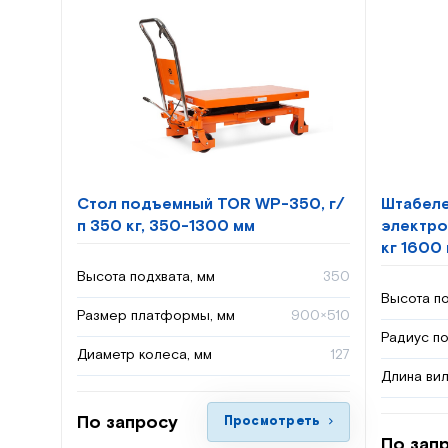
Стол подъемный TOR WP-350, г/
Штабеле
п 350 кг, 350-1300 мм
электро
кг 1600
Высота подхвата, мм
350
Высота по
Размер платформы, мм
900×510
Радиус по
Диаметр колеса, мм
127
Длина вил
По запросу
Просмотреть
По зап