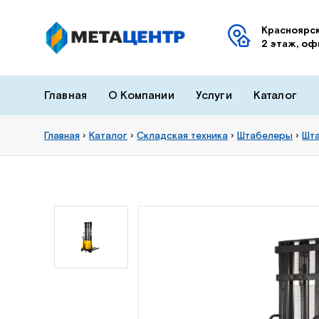
Красноярск
2 этаж, оф
Главная
О Компании
Услуги
Каталог
Главная
›
Каталог
›
Складская техника
›
Штабелеры
›
Шта