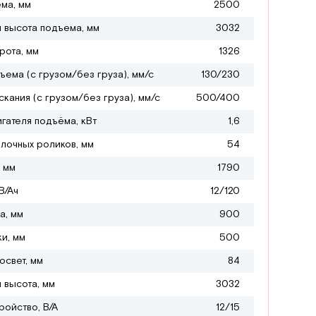
ма, мм
2500
 высота подъема, мм
3032
рота, мм
1326
ъема (с грузом/без груза), мм/с
130/230
кания (с грузом/без груза), мм/с
500/400
гателя подъёма, кВт
1,6
лочных роликов, мм
54
 мм
1790
В/Ач
12/120
а, мм
900
ки, мм
500
свет, мм
84
 высота, мм
3032
ройство, В/А
12/15