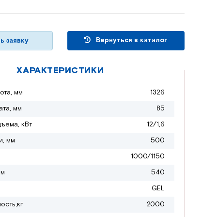
Вернуться в каталог
ь заявку
ХАРАКТЕРИСТИКИ
ота, мм
1326
ата, мм
85
дъема, кВт
12/1,6
и, мм
500
1000/1150
мм
540
GEL
ость,кг
2000