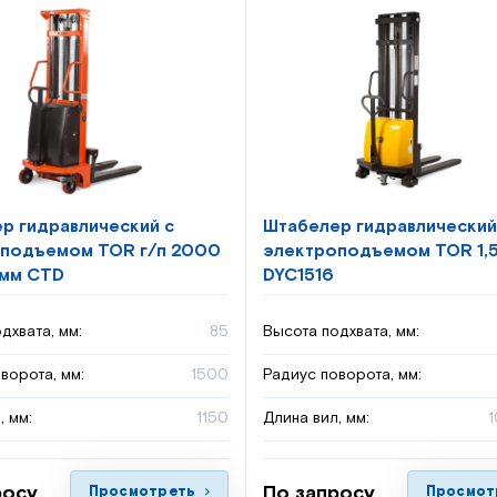
р гидравлический с
Штабелер гидравлический
подъемом TOR г/п 2000
электроподъемом TOR 1,5
 мм CTD
DYC1516
дхвата, мм:
85
Высота подхвата, мм:
ворота, мм:
1500
Радиус поворота, мм:
, мм:
1150
Длина вил, мм:
1
росу
По запросу
Просмотреть
Просмот