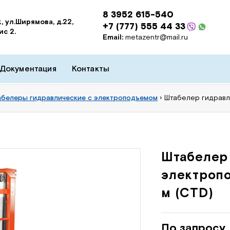
8 3952 615-540
, ул.Ширямова, д.22,
+7 (777) 555 44 33
ис 2.
Email:
metazentr@mail.ru
Документация
Контакты
белеры гидравлические с электроподъемом
›
Штабелер гидравли
Штабелер
электропо
м (CTD)
По запросу