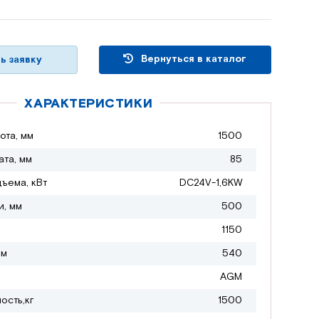
Вернуться в каталог
ь заявку
ХАРАКТЕРИСТИКИ
ота, мм
1500
ата, мм
85
дъема, кВт
DC24V-1,6KW
и, мм
500
1150
мм
540
AGM
ость,кг
1500