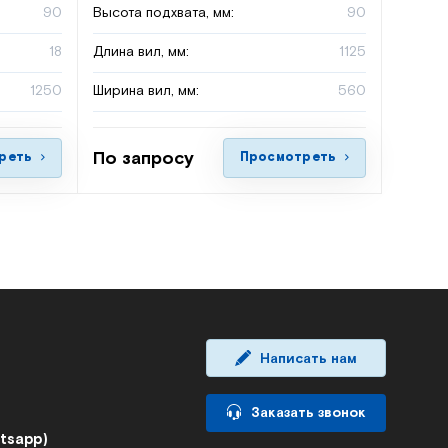
90
Высота подхвата, мм:
90
18
Длина вил, мм:
1125
1250
Ширина вил, мм:
560
По запросу
реть
Просмотреть
Написать нам
Заказать звонок
atsapp)