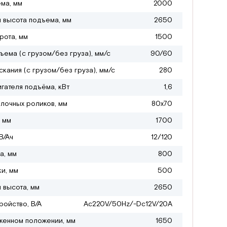
ма, мм
2000
 высота подъема, мм
2650
рота, мм
1500
ъема (с грузом/без груза), мм/с
90/60
кания (с грузом/без груза), мм/с
280
гателя подъёма, кВт
1,6
лочных роликов, мм
80х70
 мм
1700
В/Ач
12/120
а, мм
800
ки, мм
500
 высота, мм
2650
ройство, В/А
Ac220V/50Hz/-Dc12V/20A
женном положении, мм
1650