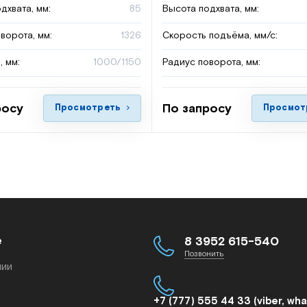
дхвата, мм:
85
Высота подхвата, мм:
ворота, мм:
1326
Скорость подъёма, мм/с:
, мм:
1000/1150
Радиус поворота, мм:
росу
По запросу
Просмотреть
Просмот
е
8 3952 615-540
Позвонить
нии
+7 (777) 555 44 33 (viber, wh