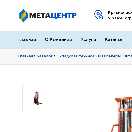
Красноярск
2 этаж, оф
Главная
О Компании
Услуги
Каталог
Главная
›
Каталог
›
Складская техника
›
Штабелеры
›
Шта