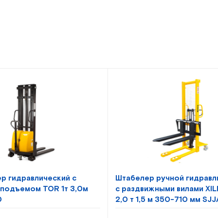
р гидравлический с
Штабелер ручной гидравл
подъемом TOR 1т 3,0м
с раздвижными вилами XILI
0
2,0 т 1,5 м 350-710 мм SJJ