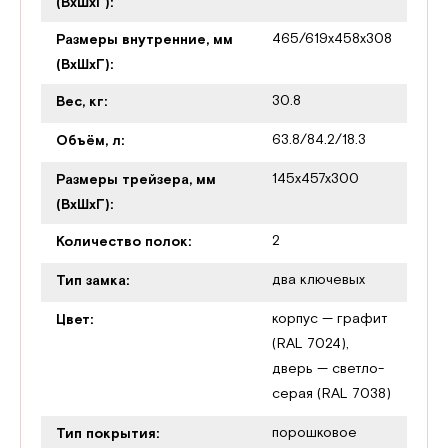
(ВхШхГ):
465/619x458x308
Размеры внутренние, мм
(ВхШхГ):
30.8
Вес, кг:
63.8/84.2/18.3
Объём, л:
145x457x300
Размеры трейзера, мм
(ВхШхГ):
2
Количество полок:
два ключевых
Тип замка:
корпус — графит
Цвет:
(RAL 7024),
дверь — светло-
серая (RAL 7038)
порошковое
Тип покрытия: