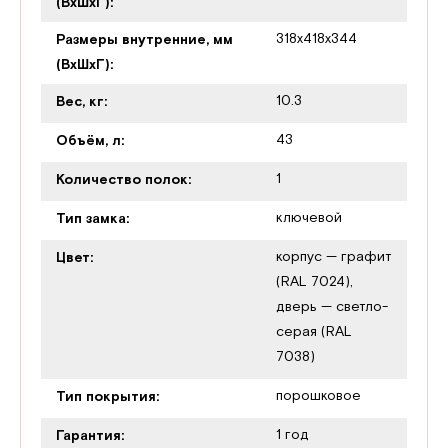
(ВхШхГ):
318x418x344
Размеры внутренние, мм
(ВхШхГ):
10.3
Вес, кг:
43
Объём, л:
1
Количество полок:
ключевой
Тип замка:
корпус — графит
Цвет:
(RAL 7024),
дверь — светло-
серая (RAL
7038)
порошковое
Тип покрытия:
1 год
Гарантия: