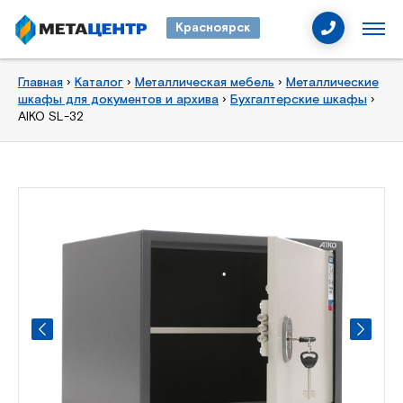
Красноярск
Главная
›
Каталог
›
Металлическая мебель
›
Металлические
шкафы для документов и архива
›
Бухгалтерские шкафы
›
AIKO SL-32