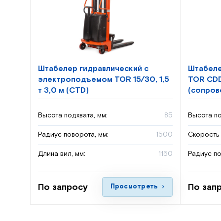
Штабелер гидравлический с
Штабеле
электроподъемом TOR 15/30, 1,5
TOR CDD
т 3,0 м (CTD)
(сопро
Высота подхвата, мм:
85
Высота по
Радиус поворота, мм:
1500
Скорость 
Длина вил, мм:
1150
Радиус по
По запросу
По зап
Просмотреть