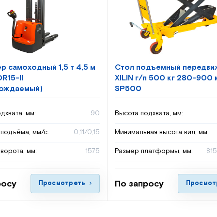
р самоходный 1,5 т 4,5 м
Стол подъемный передви
R15-II
XILIN г/п 500 кг 280-900
вождаемый)
SP500
дхвата, мм:
90
Высота подхвата, мм:
подъёма, мм/с:
0,11/0,15
Минимальная высота вил, мм:
ворота, мм:
1575
Размер платформы, мм:
81
росу
По запросу
Просмотреть
Просмот