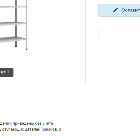
Оставит
из
1