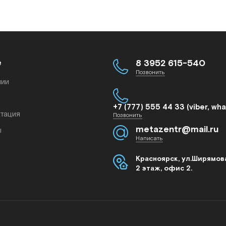
е
8 3952 615-540
Позвонить
нии
+7 (777) 555 44 33 (viber, wh
тация
Позвонить
metazentr@mail.ru
ы
Написать
Красноярск, ул.Ширямова
2 этаж, офис 2.