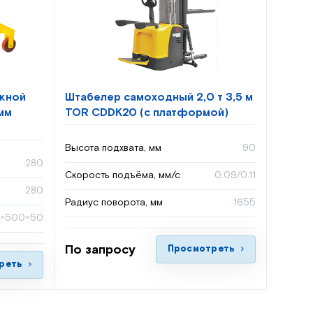
жной
Штабелер самоходный 2,0 т 3,5 м
 мм
TOR CDDK20 (с платформой)
Высота подхвата, мм
90
280
Скорость подъёма, мм/с
0.09/0.11
280
Радиус поворота, мм
1655
5×500×50
По запросу
Просмотреть
реть