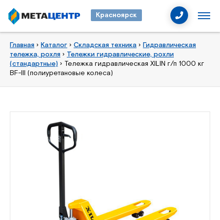
Красноярск
Главная
›
Каталог
›
Складская техника
›
Гидравлическая
тележка, рохля
›
Тележки гидравлические, рохли
(стандартные)
›
Тележка гидравлическая XILIN г/п 1000 кг
BF-III (полиуретановые колеса)