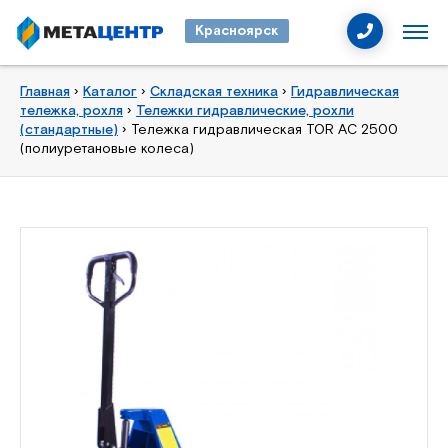
Красноярск
Главная
›
Каталог
›
Складская техника
›
Гидравлическая
тележка, рохля
›
Тележки гидравлические, рохли
(стандартные)
›
Тележка гидравлическая TOR AC 2500
(полиуретановые колеса)