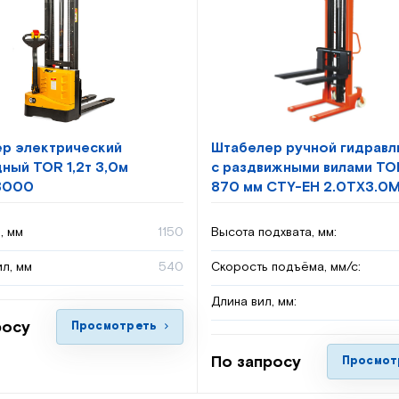
р электрический
Штабелер ручной гидравл
ный TOR 1,2т 3,0м
с раздвижными вилами TO
3000
870 мм CTY-EH 2.0TX3.0
, мм
1150
Высота подхвата, мм:
л, мм
540
Скорость подъёма, мм/с:
Длина вил, мм:
росу
Просмотреть
По запросу
Просмот