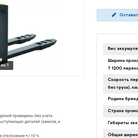
Оставит
Вес аккумуля
Ширина прохо
из
1
? 1200 перех
Скорость пер
без груза), км
Родина брен
Страна произ
Габариты акк
Общая ширин