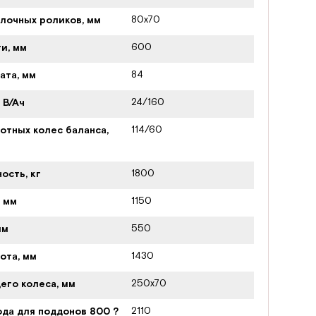
80х70
лочных роликов, мм
600
и, мм
84
ата, мм
24/160
 В/Ач
114/60
отных колес баланса,
1800
ость, кг
1150
 мм
550
мм
1430
ота, мм
250х70
его колеса, мм
2110
да для поддонов 800 ?