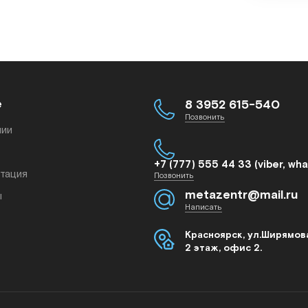
е
8 3952 615-540
Позвонить
нии
+7 (777) 555 44 33 (viber, wh
тация
Позвонить
metazentr@mail.ru
ы
Написать
Красноярск, ул.Ширямова
2 этаж, офис 2.