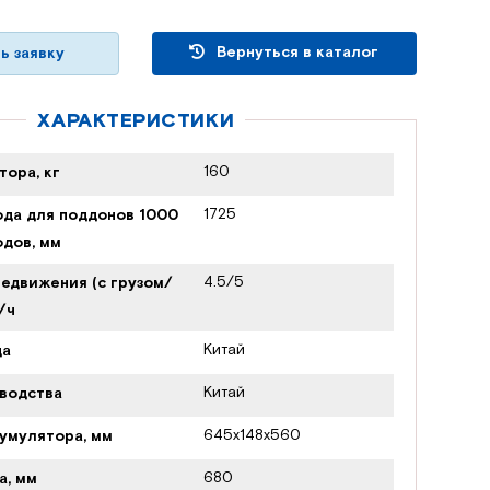
Вернуться в каталог
ь заявку
ХАРАКТЕРИСТИКИ
160
тора, кг
1725
да для поддонов 1000
одов, мм
4.5/5
едвижения (с грузом/
/ч
Китай
да
Китай
водства
645х148х560
умулятора, мм
680
а, мм