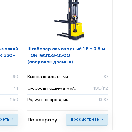
ический
Штабелер самоходный 1,5 т 3,5 м
R 320-
TOR IWS15S-3500
M
(сопровождаемый)
90
Высота подхвата, мм
90
14
Скорость подъёма, мм/с
100/112
1150
Радиус поворота, мм
1390
По запросу
реть
Просмотреть