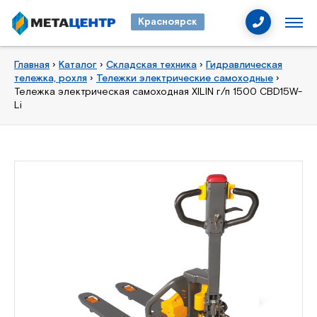
Красноярск
Главная
›
Каталог
›
Складская техника
›
Гидравлическая
тележка, рохля
›
Тележки электрические самоходные
›
Тележка электрическая самоходная XILIN г/п 1500 CBD15W-
Li