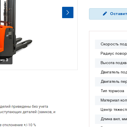
Оставит
Скорость под
Радиус повор
из
3
Высота подхв
Двигатель по
Двигатель пе
Тип тормоза
Материал ко
Центр тяжест
Длина вил, мм