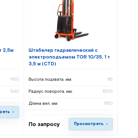
т 2,5м
Штабелер гидравлический с
электроподъемом TOR 10/35, 1 т
3,5 м (CTD)
1150
Высота подхвата, мм:
85
540
Радиус поворота, мм:
1500
Длина вил, мм:
1150
реть
По запросу
Просмотреть