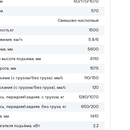
мм
60/170/1070
мм
570
Свинцово-кислотный
ость,кг
1500
жения, км/ч
5.8/6
ма, мм
5600
 высота подъема, мм
6110
рота, мм
1575
ъема (с грузом/без груза), мм/с
110/150
кания (с грузом/без груза), мм/с
120
сь, передняя\задняя, с грузом, кг
1280/1070
сь, передняя\задняя, без груза, кг
650/200
а, мм
1410
гателя подъёма, кВт
2,2