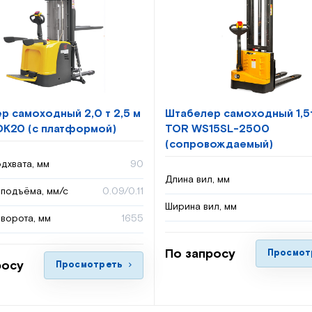
р самоходный 2,0 т 2,5 м
Штабелер самоходный 1,5
K20 (с платформой)
TOR WS15SL-2500
(сопровождаемый)
дхвата, мм
90
Длина вил, мм
 подъёма, мм/с
0.09/0.11
Ширина вил, мм
ворота, мм
1655
По запросу
Просмот
росу
Просмотреть