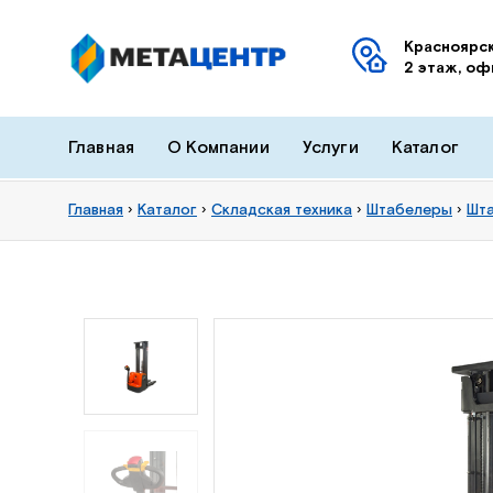
Красноярск
2 этаж, оф
Главная
О Компании
Услуги
Каталог
Главная
›
Каталог
›
Складская техника
›
Штабелеры
›
Шта