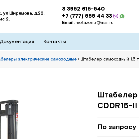
8 3952 615-540
, ул.Ширямова, д.22,
+7 (777) 555 44 33
ис 2.
Email:
metazentr@mail.ru
Документация
Контакты
белеры электрические самоходные
›
Штабелер самоходный 1,5 т
Штабелер 
CDDR15-II
По запросу