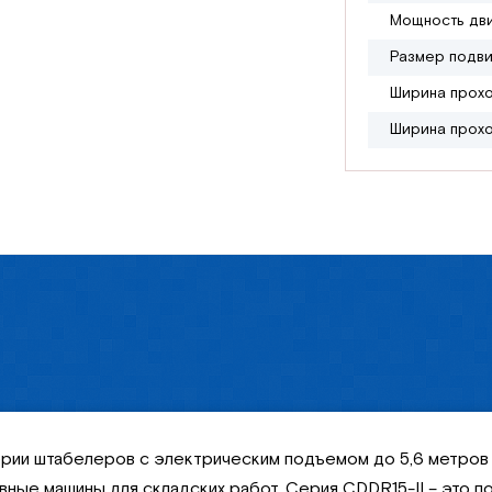
Мощность дви
Размер подви
Ширина прохо
Ширина прохо
серии штабелеров с электрическим подъемом до 5,6 метров
ые машины для складских работ. Серия CDDR15-II – это п