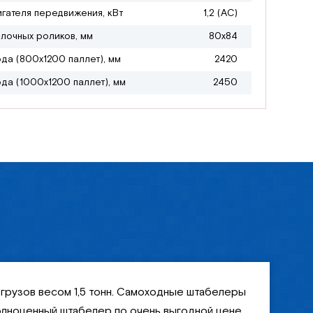
гателя передвижения, кВт
1,2 (АС)
лочных роликов, мм
80х84
да (800х1200 паллет), мм
2420
да (1000х1200 паллет), мм
2450
 грузов весом 1,5 тонн. Самоходные штабелеры
олноценный штабелер по очень выгодной цене.