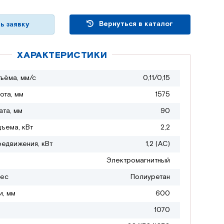
Вернуться в каталог
ь заявку
ХАРАКТЕРИСТИКИ
ъёма, мм/с
0,11/0,15
ота, мм
1575
ата, мм
90
дъема, кВт
2,2
редвижения, кВт
1,2 (АС)
Электромагнитный
лес
Полиуретан
и, мм
600
1070