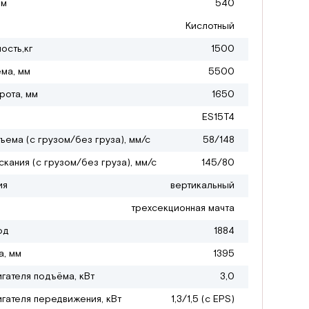
мм
540
Кислотный
ость,кг
1500
ма, мм
5500
рота, мм
1650
ES15T4
ъема (с грузом/без груза), мм/с
58/148
кания (с грузом/без груза), мм/с
145/80
ия
вертикальный
трехсекционная мачта
од
1884
а, мм
1395
гателя подъёма, кВт
3,0
гателя передвижения, кВт
1,3/1,5 (с EPS)