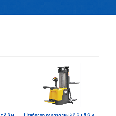
т 3,3 м
Штабелер самоходный 2,0 т 5,0 м