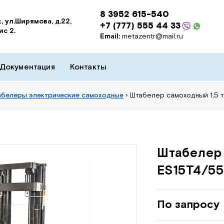
8 3952 615-540
, ул.Ширямова, д.22,
+7 (777) 555 44 33
ис 2.
Email:
metazentr@mail.ru
Документация
Контакты
белеры электрические самоходные
›
Штабелер самоходный 1,5 т
Штабелер 
ES15T4/55
По запросу