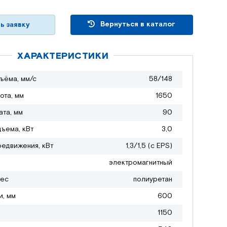
Вернуться в каталог
ь заявку
ХАРАКТЕРИСТИКИ
ъёма, мм/с
58/148
ота, мм
1650
ата, мм
90
дъема, кВт
3,0
редвижения, кВт
1,3/1,5 (с EPS)
электромагнитный
лес
полиуретан
и, мм
600
1150