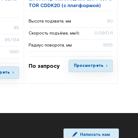
TOR CDDK20 (с платформой)
Высота подхвата, мм
90
85
Скорость подъёма, мм/с
0.09/0.11
95/134
Радиус поворота, мм
1655
1390
По запросу
Просмотреть
реть
Написать нам