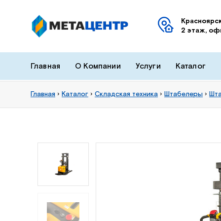
Красноярск
2 этаж, оф
Главная
О Компании
Услуги
Каталог
Главная
›
Каталог
›
Складская техника
›
Штабелеры
›
Шта