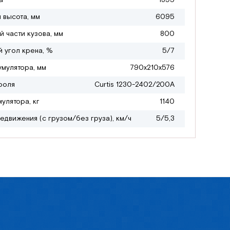
а
1395
 высота, мм
6095
й части кузова, мм
800
 угол крена, %
5/7
умулятора, мм
790х210х576
роля
Curtis 1230-2402/200A
улятора, кг
1140
едвижения (с грузом/без груза), км/ч
5/5,3