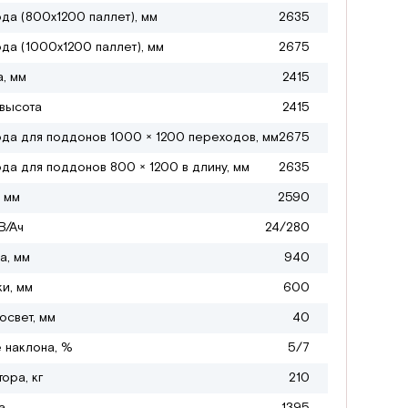
да (800х1200 паллет), мм
2635
да (1000х1200 паллет), мм
2675
, мм
2415
высота
2415
да для поддонов 1000 × 1200 переходов, мм
2675
да для поддонов 800 × 1200 в длину, мм
2635
 мм
2590
В/Ач
24/280
а, мм
940
ки, мм
600
свет, мм
40
 наклона, %
5/7
ора, кг
210