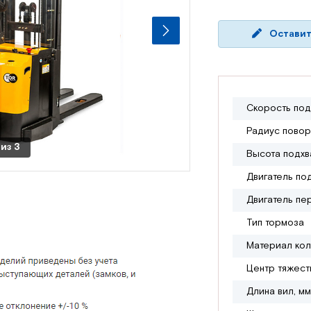
Оставит
Скорость под
Радиус повор
из
3
Высота подхв
Двигатель по
Двигатель пе
Тип тормоза
Материал ко
Центр тяжест
Длина вил, мм