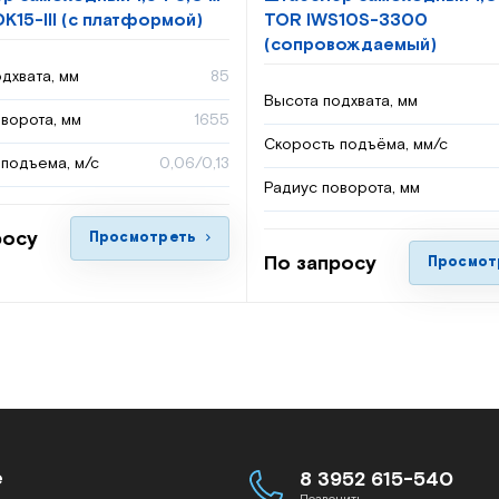
K15-III (с платформой)
TOR IWS10S-3300
(сопровождаемый)
дхвата, мм
85
Высота подхвата, мм
ворота, мм
1655
Скорость подъёма, мм/с
подъема, м/с
0,06/0,13
Радиус поворота, мм
росу
Просмотреть
По запросу
Просмот
е
8 3952 615-540