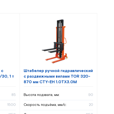
 с
Штабелер ручной гидравлический
30, 1 т
с раздвижными вилами TOR 320-
870 мм CTY-EH 1.0TX3.0M
85
Высота подхвата, мм:
90
1500
Скорость подъёма, мм/с:
20