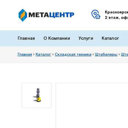
Красноярск
2 этаж, оф
Главная
О Компании
Услуги
Каталог
Главная
›
Каталог
›
Складская техника
›
Штабелеры
›
Шта