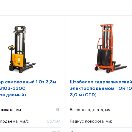
р самоходный 1,0т 3,3м
Штабелер гидравлический
S10S-3300
электроподъемом TOR 10/
вождаемый)
3,0 м (CTD)
дхвата, мм
85
Высота подхвата, мм:
 подъёма, мм/с
95/134
Радиус поворота, мм: