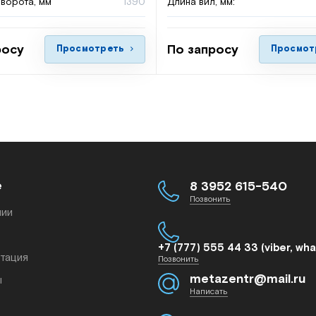
ворота, мм
1390
Длина вил, мм:
росу
По запросу
Просмотреть
Просмот
е
8 3952 615-540
Позвонить
нии
+7 (777) 555 44 33 (viber, wh
тация
Позвонить
metazentr@mail.ru
ы
Написать