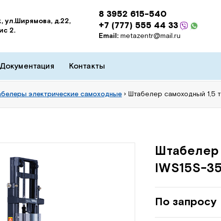
8 3952 615-540
, ул.Ширямова, д.22,
+7 (777) 555 44 33
ис 2.
Email:
metazentr@mail.ru
Документация
Контакты
белеры электрические самоходные
›
Штабелер самоходный 1,5 
Штабелер 
IWS15S-3
По запросу