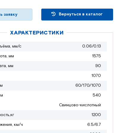
Вернуться в каталог
ь заявку
ХАРАКТЕРИСТИКИ
ъёма, мм/с
0.06/0.13
ота, мм
1575
ата, мм
90
1070
мм
60/170/1070
мм
540
Свинцово-кислотный
ость,кг
1200
жения, км/ч
6.5/6.7