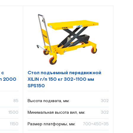
 с
Стол подъемный передвижной
п 2000
XILIN г/п 150 кг 302-1100 мм
SPS150
85
Высота подхвата, мм:
302
1500
Минимальная высота вил, мм:
302
1150
Размер платформы, мм:
700×450×35