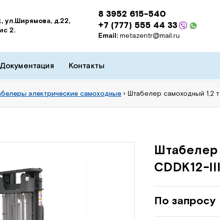
8 3952 615-540
, ул.Ширямова, д.22,
+7 (777) 555 44 33
ис 2.
Email:
metazentr@mail.ru
Документация
Контакты
белеры электрические самоходные
›
Штабелер самоходный 1,2 т 
Штабелер 
CDDK12-II
По запросу