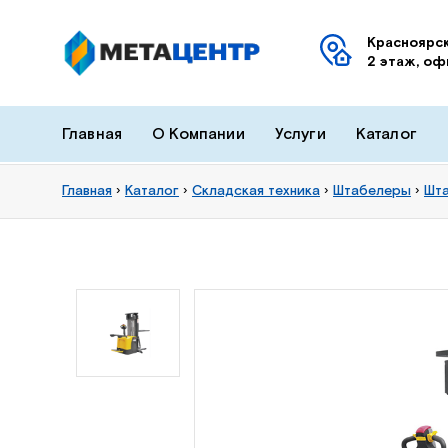
Красноярск
2 этаж, оф
Главная
О Компании
Услуги
Каталог
Главная
›
Каталог
›
Складская техника
›
Штабелеры
›
Шта