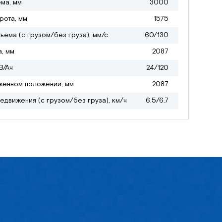
ма, мм
3000
рота, мм
1575
ъема (с грузом/без груза), мм/с
60/130
, мм
2087
В/Ач
24/120
женном положении, мм
2087
едвижения (с грузом/без груза), км/ч
6.5/6.7