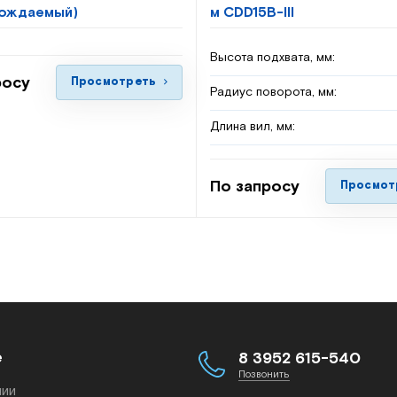
вождаемый)
м CDD15B-III
Высота подхвата, мм:
росу
Просмотреть
Радиус поворота, мм:
Длина вил, мм:
По запросу
Просмот
е
8 3952 615-540
Позвонить
нии