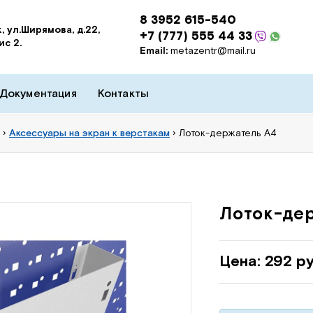
8 3952 615-540
, ул.Ширямова, д.22,
+7 (777) 555 44 33
ис 2.
Email:
metazentr@mail.ru
Документация
Контакты
›
Аксессуары на экран к верстакам
›
Лоток-держатель А4
Лоток-де
Цена: 292 ру