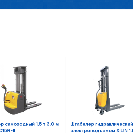
р самоходный 1,5 т 3,0 м
Штабелер гидравлический
D15R-II
электроподъемом XILIN 1.5