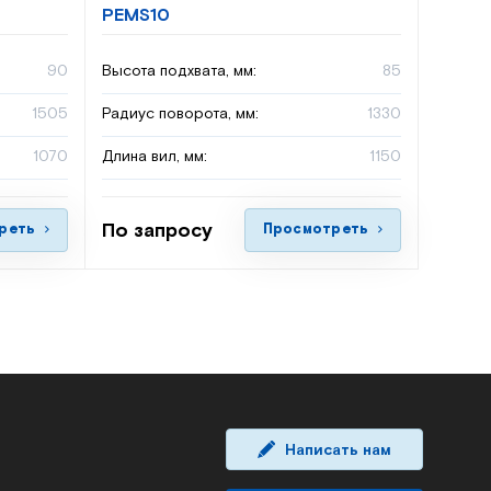
PEMS10
90
Высота подхвата, мм:
85
1505
Радиус поворота, мм:
1330
1070
Длина вил, мм:
1150
По запросу
реть
Просмотреть
Написать нам