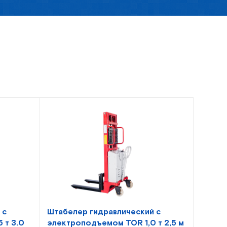
 с
Штабелер гидравлический с
 т 3.0
электроподъемом TOR 1,0 т 2,5 м