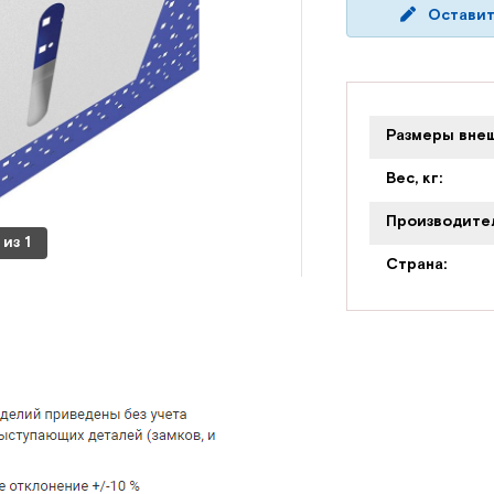
Оставит
Размеры внеш
Вес, кг:
Производите
из
1
Страна: