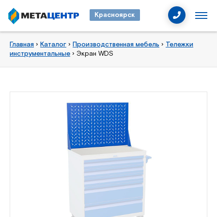
Красноярск
Главная
›
Каталог
›
Производственная мебель
›
Тележки
инструментальные
›
Экран WDS