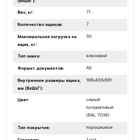
(ВхШхГ):
71
Вес, кг:
7
Количество ящиков:
30
Максимальная нагрузка на
ящик, кг:
ключевой
Тип замка:
A5
Формат документов:
168х433х581
Внутренние размеры ящика,
мм (ВхШхГ):
серый
Цвет:
полуматовый
(RAL 7038)
порошковое
Тип покрытия:
1 год
Гарантия: